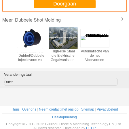
Doorgaan
Dubbele Shot Molding
Meer
Dubbele
Plastic Geschoten
High-rise Staal
Automatische van
De h
van de
Dubbel/Dubbele
die Elektrische
de het
Voeringen
ievorm
Injectievorm voor
Gegalvaniseerd
Voorvormen
het Ijzer 
PC, pp, POM, PA6
bouwen en Staal
Plastic Injectie
Molen v
die Met meerdere
van de Flessen
Witte vo
verdiepingen
Blazende
kolen ges
Veranderingstaal
bouwen, Ponsen,
Machine de
Elektri
het Kogelstralen
Machine Dubbele
centra
Dutch
malen
LM Gids
Thuis
|
Over ons
|
Neem contact met ons op
|
Sitemap
|
Privacybeleid
Desktopmening
Copyright © 2011 - 2026 Guizhou Diode & Machining Technology Co., Ltd..
All rights reserved. Developed by
ECER