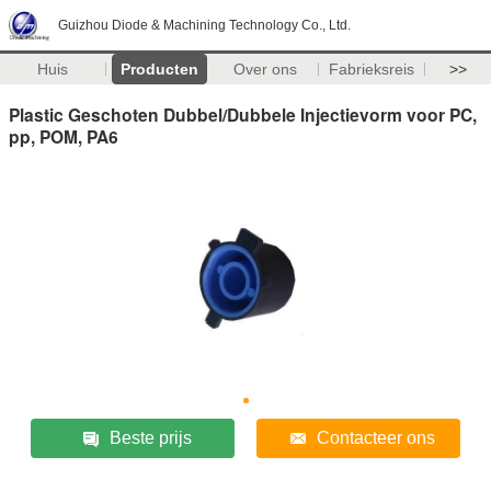
Guizhou Diode & Machining Technology Co., Ltd.
Huis
Producten
Over ons
Fabrieksreis
>>
Plastic Geschoten Dubbel/Dubbele Injectievorm voor PC,
pp, POM, PA6
Beste prijs
Contacteer ons