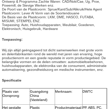
Ontwerp & Programma Zachte Waren: CAD/Nok/Cae, Ug, Proe,
Powemill, de Stevige Werken enz.
De Poort van de Plasitcvorm: Sprue/Kant/Sub/Alikruik/Hete Agent
Plasitcvorm: Lever Al Vorm van de Soortendouane
De Basis van de Plasitcvorm: LKM, DME, HASCO, FUTABA,
MISUMI, STEMPEL ENZ.
Toepassing: Auto, Huishoudapparaten, Meubilair, Goederen,
Elektronisch, Huisgebruik, Hardware
Toepassing:
Wij zijn altijd geëngageerd tot dicht samenwerken met grote vorm
en delenfabrikanten rond de wereld met jaren van ervaring, hoge
productienorm en een goede reputatie in vorm productiegebied. De
belangrijke vormen en de delen omvatten: automobieltoebehoren,
huishoudapparaten, de elektronika van de consument, administratie
automatisering, gezondheidszorg en medische instrumenten, enz.
Specificatie
Plaats van
Guangdong
Merknaam:
DWTC
Oorsprong:
China
(Vasteland)
Het gestalte
Plastic
Productmateriaal:
PP, ABS, PC,