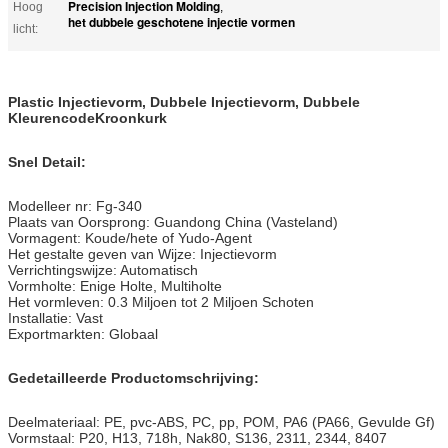
Precision Injection Molding
Hoog
,
het dubbele geschotene injectie vormen
licht:
Plastic Injectievorm, Dubbele Injectievorm, Dubbele
KleurencodeKroonkurk
Snel Detail:
Modelleer nr: Fg-340
Plaats van Oorsprong: Guandong China (Vasteland)
Vormagent: Koude/hete of Yudo-Agent
Het gestalte geven van Wijze: Injectievorm
Verrichtingswijze: Automatisch
Vormholte: Enige Holte, Multiholte
Het vormleven: 0.3 Miljoen tot 2 Miljoen Schoten
Installatie: Vast
Exportmarkten: Globaal
Gedetailleerde Productomschrijving:
Deelmateriaal: PE, pvc-ABS, PC, pp, POM, PA6 (PA66, Gevulde Gf)
Vormstaal: P20, H13, 718h, Nak80, S136, 2311, 2344, 8407