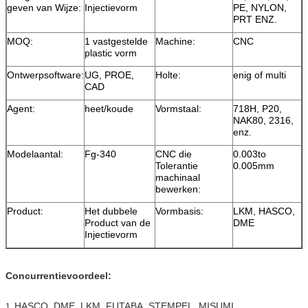
geven van Wijze:
Injectievorm
PE, NYLON,
PRT ENZ.
MOQ:
1 vastgestelde
Machine:
CNC
plastic vorm
Ontwerpsoftware:
UG, PROE,
Holte:
enig of multi
CAD
Agent:
heet/koude
Vormstaal:
718H, P20,
NAK80, 2316,
enz.
Modelaantal:
Fg-340
CNC die
0.003to
Tolerantie
0.005mm
machinaal
bewerken:
Product:
Het dubbele
Vormbasis:
LKM, HASCO,
Product van de
DME
Injectievorm
Concurrentievoordeel:
HASCO, DME, LKM, FUTABA, STEMPEL, MISUMI
1.