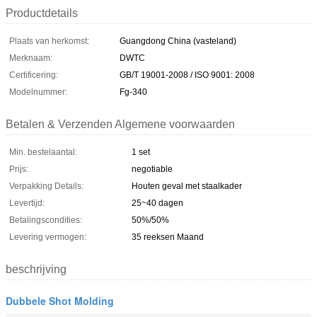
Productdetails
Plaats van herkomst:
Guangdong China (vasteland)
Merknaam:
DWTC
Certificering:
GB/T 19001-2008 / ISO 9001: 2008
Modelnummer:
Fg-340
Betalen & Verzenden Algemene voorwaarden
Min. bestelaantal:
1 set
Prijs:
negotiable
Verpakking Details:
Houten geval met staalkader
Levertijd:
25~40 dagen
Betalingscondities:
50%/50%
Levering vermogen:
35 reeksen Maand
beschrijving
Dubbele Shot Molding