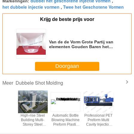
dubbel het geschotene injectie vormen
Markeringen:
,
het dubbele injectie vormen
Twee het Geschotene Vormen
,
Krijg de beste prijs voor
Van de de Vorm Grote Partij van
elementen Gouden Baren het
Ijsemmer door Plastic Injectie
Doorgaan
Dubbele Shot Molding
Meer
Geschoten
High-rise Steel
Automatic Bottle
Professional PET
High Cr Wh
Dubbele
Building Multi-
Blowing Machine
Preform Multi
Grinding
vorm voor
Storey Steel
Preform Plastic
Cavity Injection
Liners Fo
POM, PA6
Building Electric
Injection Machine
Molding Machine
fired Powe
Galvanized And
Double LM Guide
With Hydraulic