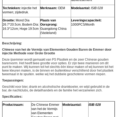
Technieken:
injectie het
Merknaam:
OEM
Modelaantal:
ISIB 028
vormen; zijdedruk.
Grootte:
Mond Dia
Plaats van
Leveringscapaciteit:
26.7*20.5cm; Bodem Dia:
Oorsprong:
1000PCS/Month
16.3*12cm; Hoge 19.5cm
Guangdong China
(Vasteland)
Beschrijving:
Chinese van het de Vormijs van Elementen Gouden Baren de Emmer door
injectie Methode voor Grote Grootte
Deze ijsemmer wordt gemaakt van PS Plastiek en de zeer Chinese gouden
barenvorm. Het heeft twee grootte voor opties. Er zijn twee manieren om dit
punt te maken. Wij kunnen tot het slechts één kleur maken of wij kunnen tot het
twee kleuren maken, is de binnen en buitenkleur verschillend door het plastiek
tweemaal in te spuiten. welke wij het dubbele geschotene vormen riepen.
Toepassingen:
Geschikt voor bier, drank en alcoholische drankkoeler, en wijd gebruikt in de
bar, de nachtclubs, de detailhandels en de familie het verzamelen zich.
Specificaties:
Productnaam:
De Chinese Emmer
Modelaantal:
ISIB 028
van het de Vormijs
van Elementen