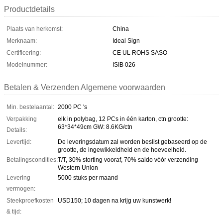
Productdetails
Plaats van herkomst:
China
Merknaam:
Ideal Sign
Certificering:
CE UL ROHS SASO
Modelnummer:
ISIB 026
Betalen & Verzenden Algemene voorwaarden
Min. bestelaantal:
2000 PC 's
Verpakking
elk in polybag, 12 PCs in één karton, ctn grootte:
63*34*49cm GW: 8.6KG/ctn
Details:
Levertijd:
De leveringsdatum zal worden beslist gebaseerd op de
grootte, de ingewikkeldheid en de hoeveelheid.
Betalingscondities:
T/T, 30% storting vooraf, 70% saldo vóór verzending
Western Union
Levering
5000 stuks per maand
vermogen:
Steekproefkosten
USD150; 10 dagen na krijg uw kunstwerk!
& tijd: