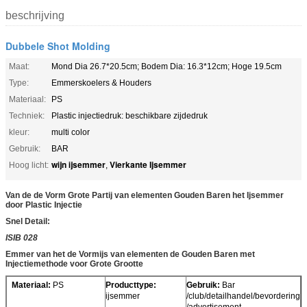
beschrijving
Dubbele Shot Molding
Maat:
Mond Dia 26.7*20.5cm; Bodem Dia: 16.3*12cm; Hoge 19.5cm
Type:
Emmerskoelers & Houders
Materiaal:
PS
Techniek:
Plastic injectiedruk: beschikbare zijdedruk
kleur:
multi color
Gebruik:
BAR
wijn ijsemmer
Vierkante Ijsemmer
Hoog licht:
,
Van de de Vorm Grote Partij van elementen Gouden Baren het Ijsemmer
door Plastic Injectie
Snel Detail:
ISIB 028
Emmer van het de Vormijs van elementen de Gouden Baren met
Injectiemethode voor Grote Grootte
Materiaal:
PS
Producttype:
Gebruik:
Bar
ijsemmer
/club/detailhandel/bevordering
/advertisement