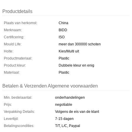
Productdetails
Plaats van herkomst:
China
Merknaam:
BlDD
Certificering:
ISO
Mould Life:
meer dan 300000 schoten
Holte:
Kies/Multi uit
Productmateriaal:
Plastic
Product kleur:
Dubbele kleur en enig
Materiaal:
Plastic
Betalen & Verzenden Algemene voorwaarden
Min. bestelaantal:
onderhandelingen
Prijs:
negotiable
Verpakking Details:
Volgens de eis van de klant
Levertijd:
7-15 dagen
Betalingscondities:
T/T, L/C, Paypal