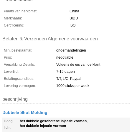
Plaats van herkomst:
China
Merknaam:
BlDD
Certificering:
ISO
Betalen & Verzenden Algemene voorwaarden
Min. bestelaantal:
onderhandelingen
Prijs:
negotiable
Verpakking Details:
Volgens de eis van de klant
Levertijd:
7-15 dagen
Betalingscondities:
T/T, L/C, Paypal
Levering vermogen:
1000 stuks per week
beschrijving
Dubbele Shot Molding
het dubbele geschotene injectie vormen
Hoog
,
het dubbele injectie vormen
licht: