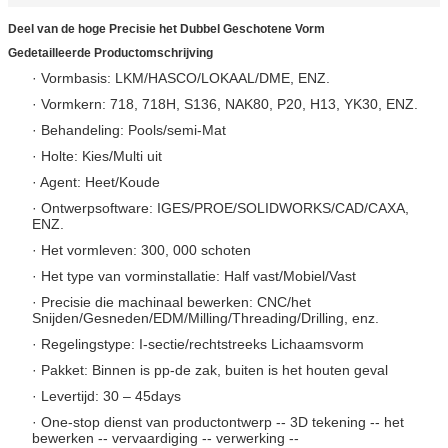
Deel van de hoge Precisie het Dubbel Geschotene Vorm
Gedetailleerde Productomschrijving
· Vormbasis: LKM/HASCO/LOKAAL/DME, ENZ.
· Vormkern: 718, 718H, S136, NAK80, P20, H13, YK30, ENZ.
· Behandeling: Pools/semi-Mat
· Holte: Kies/Multi uit
· Agent: Heet/Koude
· Ontwerpsoftware: IGES/PROE/SOLIDWORKS/CAD/CAXA,
ENZ.
· Het vormleven: 300, 000 schoten
· Het type van vorminstallatie: Half vast/Mobiel/Vast
· Precisie die machinaal bewerken: CNC/het
Snijden/Gesneden/EDM/Milling/Threading/Drilling, enz.
· Regelingstype: I-sectie/rechtstreeks Lichaamsvorm
· Pakket: Binnen is pp-de zak, buiten is het houten geval
· Levertijd: 30 – 45days
· One-stop dienst van productontwerp -- 3D tekening -- het
bewerken -- vervaardiging -- verwerking --