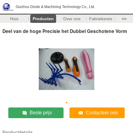
Guizhou Diode & Machining Technology Co., Ltd.
Huis
Producten
Over ons
Fabrieksreis
>>
Deel van de hoge Precisie het Dubbel Geschotene Vorm
Beste prijs
Contacteer ons
Productdetails