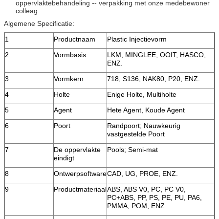
oppervlaktebehandeling -- verpakking met onze medebewoner
colleag
Algemene Specificatie:
1
Productnaam
Plastic Injectievorm
2
Vormbasis
LKM, MINGLEE, OOIT, HASCO,
ENZ.
3
Vormkern
718, S136, NAK80, P20, ENZ.
4
Holte
Enige Holte, Multiholte
5
Agent
Hete Agent, Koude Agent
6
Poort
Randpoort; Nauwkeurig
vastgestelde Poort
7
De oppervlakte
Pools; Semi-mat
eindigt
8
Ontwerpsoftware
CAD, UG, PROE, ENZ.
9
Productmateriaal
ABS, ABS V0, PC, PC V0,
PC+ABS, PP, PS, PE, PU, PA6,
PMMA, POM, ENZ.