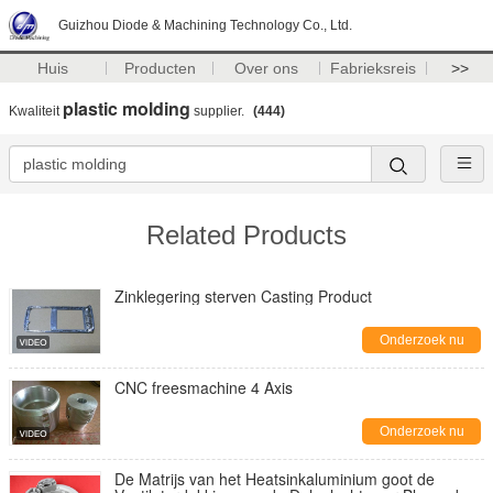
Guizhou Diode & Machining Technology Co., Ltd.
Huis
Producten
Over ons
Fabrieksreis
>>
plastic molding
Kwaliteit
supplier.
(444)
Related Products
Zinklegering sterven Casting Product
Onderzoek nu
CNC freesmachine 4 Axis
Onderzoek nu
De Matrijs van het Heatsinkaluminium goot de