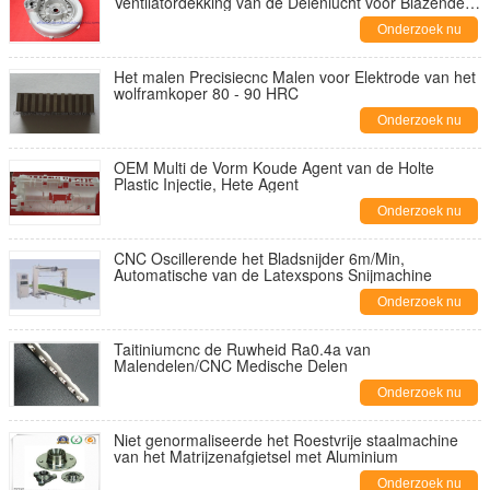
Ventilatordekking van de Delenlucht voor Blazende
Machine
Onderzoek nu
Het malen Precisiecnc Malen voor Elektrode van het
wolframkoper 80 - 90 HRC
Onderzoek nu
OEM Multi de Vorm Koude Agent van de Holte
Plastic Injectie, Hete Agent
Onderzoek nu
CNC Oscillerende het Bladsnijder 6m/Min,
Automatische van de Latexspons Snijmachine
Onderzoek nu
Taitiniumcnc de Ruwheid Ra0.4a van
Malendelen/CNC Medische Delen
Onderzoek nu
Niet genormaliseerde het Roestvrije staalmachine
van het Matrijzenafgietsel met Aluminium
Onderzoek nu