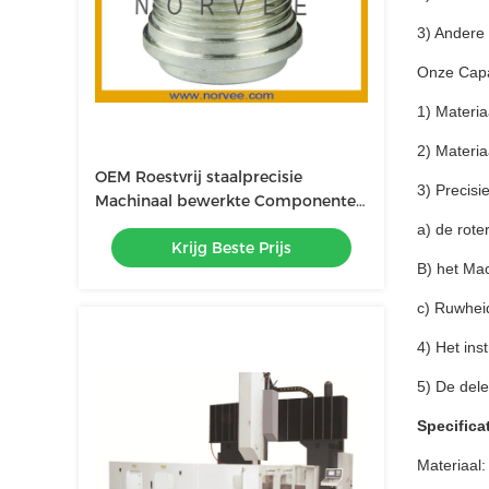
3) Andere
Onze Capac
1) Materia
2) Materi
OEM Roestvrij staalprecisie
3) Precis
Machinaal bewerkte Componenten
met 0.0001mm Tolerantie
a) de rot
Krijg Beste Prijs
B) het Mac
c) Ruwhei
4) Het ins
5) De del
Specificat
Materiaal: