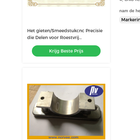
nam de he
Markeri
Het gieten/Smeedstukcnc Precisie
die Delen voor Roestvrij
staalschroef/Schacht/Bout
Krijg Beste Prijs
machinaal bewerken