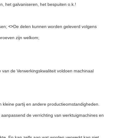
, het galvaniseren, het bespuiten o.k.!
<>
ssen;
De delen kunnen worden geleverd volgens
proeven zijn welkom;
e van de Verwerkingskwaliteit voldoen machinaal
n kleine partij en andere productieomstandigheden.
 aanpassend de verrichting van werktuigmachines en
te. En kan zelfs aan wat worden verwerkt kan niet