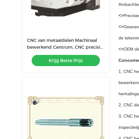
Ambachten:
<>
Precisi
<>
Geavanc
de tekeni
CNC van metaaldelen Machinaal
bewerkend Centrum, CNC precisie
<>
OEM de 
die de dienst machinaal bewerken
Krijg Beste Prijs
Concurren
1, CNC het
bewerkend
herhaling
2, CNC die
3, CNC he
inspectieti
4, CNC he