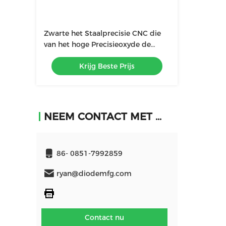
Zwarte het Staalprecisie CNC die
van het hoge Precisieoxyde de
Diensten machinaal bewerken
Krijg Beste Prijs
NEEM CONTACT MET ONS OP
86- 0851-7992859
ryan@diodemfg.com
Contact nu