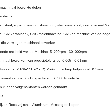
 machinaal bewerkte delen
iteit is:
al: staal, koper, messing, aluminium, staineless staal, zeer speciaal Mat
aal: CNC draaibank, CNC malenmachine, CNC de machine van de hoge
ie die vermogen machinaal bewerken:
erende snelheid van de Machine: 5, 000rpm - 30, 000rpm
hinaal bewerken van precisietolerantie: 0.005 - 0.01mm
< Ra="" 0="">
dswaarde:
D) Minimum scherp hulpmiddel: 0.1mm
trument van de Strickinspectie en ISO9001-controle
en kunnen volgens klanten worden gemaakt
ie:
 Ijzer, Roestvrij staal, Aluminium, Messing en Koper