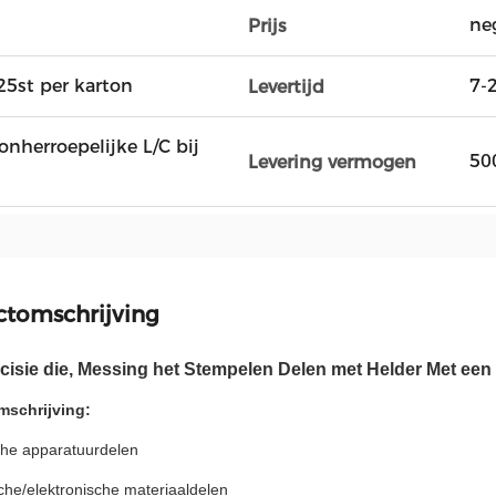
ne
Prijs
25st per karton
7-
Levertijd
onherroepelijke L/C bij
50
Levering vermogen
ctomschrijving
isie die, Messing het Stempelen Delen met Helder Met een
mschrijving:
he apparatuurdelen
sche/elektronische materiaaldelen