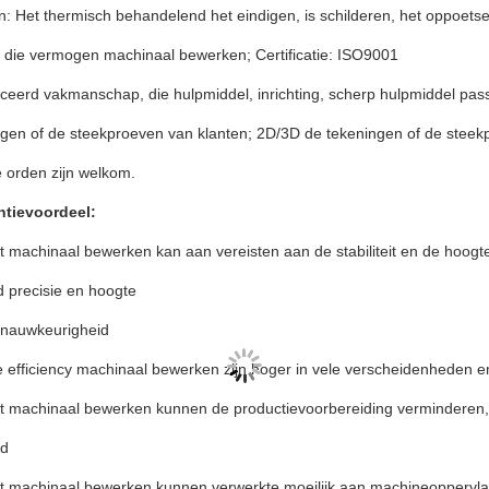
 Het thermisch behandelend het eindigen, is schilderen, het oppoetsen
e die vermogen machinaal bewerken;
Certificatie: ISO9001
eerd vakmanschap, die hulpmiddel, inrichting, scherp hulpmiddel pa
ngen of de steekproeven van klanten;
2D/3D de tekeningen of de steek
orden zijn welkom.
tievoordeel:
 machinaal bewerken kan aan vereisten aan de stabiliteit en de hoogt
 precisie en hoogte
snauwkeurigheid
 efficiency machinaal bewerken zijn hoger in vele verscheidenheden e
t machinaal bewerken kunnen de productievoorbereiding verminderen,
jd
t machinaal bewerken kunnen verwerkte moeilijk aan machineoppervlak