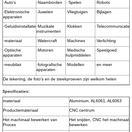
·Auto's
·Naamborden
· Spelen
·Robots
·Elektronische
·Juwelen
·Vliegtuigen
·Bijlagen
apparaten
·Geluidsinstallatie
·Muzikale
·Klokken
·Telecommunicatie
instrumenten
·materiaal
·Watercraft
·Machines
·Verlichting
·Optische
·Motoren
·Medische
·Speelgoed
apparaten
hulpmiddelen
·meubilair
·fotografische
·Modellen
·en meer
apparaten
De tekening, de foto's en de steekproeven zijn welkom heten
Specificaties:
materiaal
Aluminium, AL6061, AL6063
Productiemateriaal
CNC centrum
Het machinaal bewerken van
Het snijden, CNC het machinaal
Proces
bewerken