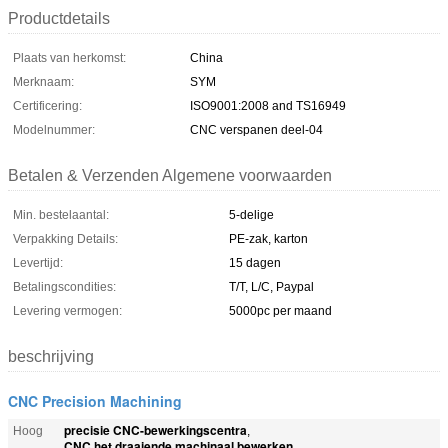
Productdetails
Plaats van herkomst:
China
Merknaam:
SYM
Certificering:
ISO9001:2008 and TS16949
Modelnummer:
CNC verspanen deel-04
Betalen & Verzenden Algemene voorwaarden
Min. bestelaantal:
5-delige
Verpakking Details:
PE-zak, karton
Levertijd:
15 dagen
Betalingscondities:
T/T, L/C, Paypal
Levering vermogen:
5000pc per maand
beschrijving
CNC Precision Machining
precisie CNC-bewerkingscentra
Hoog
,
CNC het draaiende machinaal bewerken