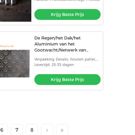
Krijg Beste Prijs
De Regen/het Dak/het
Aluminium van het
Gootwacht/Netwerk van
metaal de Gietende Producten
Verpakking Details: houten pallet,
Wachten van het Gootblad
karton, houten doos
Levertijd: 25-35 dagen
Krijg Beste Prijs
6
7
8