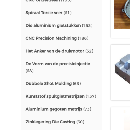
CNC Onderdelen
(195)
Spiraal Torsie veer
(61)
Die aluminium gietstukken
(153)
CNC Precision Machining
(186)
Het Anker van de drukmotor
(52)
De Vorm van de precisieinjectie
(68)
Dubbele Shot Molding
(63)
Kunststof spuitgietmatrijzen
(157)
Aluminium gegoten matrijs
(73)
Zinklegering Die Casting
(60)