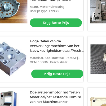
Industriële Delen, het Afgietsel
naam: Motorhuisvesting
van de Metaalmatrijs
Bedrijfs type: Fabriek
machinaal bewerken
Krijg Beste Prijs
Hoge Delen van de
Verwerkingsmachines van het
Nauwkeurigheidsmetaal/Precisie
Gedraaide Delen
Materiaal: Koolstofstaal, Roestvrij
staal, Koper, Aluminium enz.
OEM of ODM: Beschikbaar
Krijg Beste Prijs
Dos-systeemmotor het Testen
Materiaal/het Testende Comité
van het Machinesanker