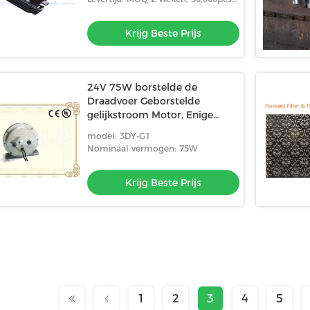
Pallet op Bodem, Film verpakte
4 weken.
algemene toen Nylon vas
Krijg Beste Prijs
24V 75W borstelde de
Draadvoer Geborstelde
gelijkstroom Motor, Enige
Outputas Gedrukte Motoren
model: 3DY-G1
Nominaal vermogen: 75W
Krijg Beste Prijs
1
2
3
4
5