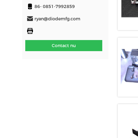
86- 0851-7992859
ryan@diodemfg.com
Contact nu