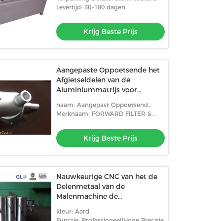
pakket overeenkomstig de eisen
Levertijd: 30~180 dagen
van de koper
Krijg Beste Prijs
Aangepaste Oppoetsende het
Afgietseldelen van de
Aluminiummatrijs voor
Electric Power-Bouw
naam: Aangepast Oppoetsend
Delen van het de Matrijzenafgietsel
Merknaam: FORWARD FILTER &
van de
FITTING
Aluminiumlegering/Aluminium
Krijg Beste Prijs
Matrijze
Nauwkeurige CNC van het de
Delenmetaal van de
Malenmachine de
Vervaardigingsschacht 0.005 -
kleur: Aard
0.01mm Tolerantie
Functie: Professioneel|Hoge Precisie