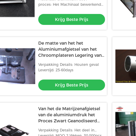
proces: Het Machinaal bewerkende
Centrum van Fanucjapan CNC
Krijg Beste Prijs
De matte van het het
Aluminiumafgietsel van het
Chroomplateren Legering van
het de Vormzink H13/8407
Verpakking Details: Houten geval
Levertijd: 25-60days
Krijg Beste Prijs
Van het de Matrijzenafgietsel
van de aluminiumdruk het
Proces Zwart Geanodiseerd
Aluminium Heatsink
Verpakking Details: Het deel in
Bellenzak, dan in Kartons, Houten
Levertijd: MOQ 2 Weken, 30,000pcs+: