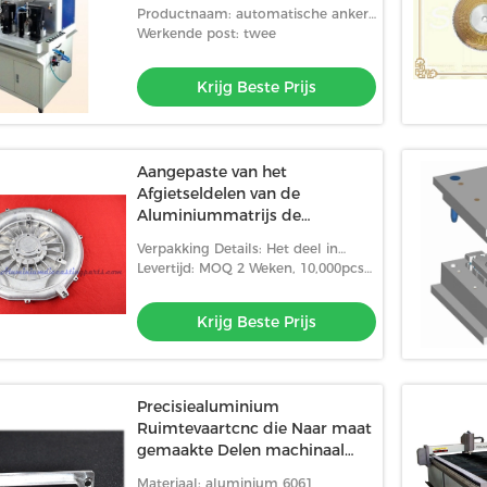
Productnaam: automatische anker
het testen machine
Werkende post: twee
Krijg Beste Prijs
Aangepaste van het
Afgietseldelen van de
Aluminiummatrijs de
Ventilatormachine van
Verpakking Details: Het deel in
Precision Air Hoge
Plastic Dienblad, dan in Kartons,
Levertijd: MOQ 2 Weken, 10,000pcs+:
Houten Pallet op Bodem, Film
4 weken.
verpakte algemene toen Ny
Krijg Beste Prijs
Precisiealuminium
Ruimtevaartcnc die Naar maat
gemaakte Delen machinaal
bewerken
Materiaal: aluminium 6061