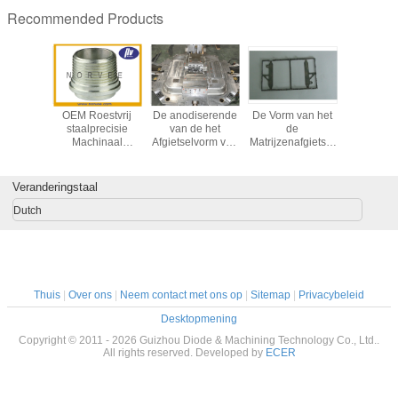
Recommended Products
 van het
OEM Roestvrij
De anodiserende
De Vorm van het
Taitinium
et
staalprecisie
van de het
de
Ruwheid 
mafgietsel
Machinaal
Afgietselvorm van
Matrijzenafgietsel
va
 het
bewerkte
de
van het Pro/Epdf
Malendel
lateren
Componenten
Aluminiummatrijs
Aluminium PMMA
Medische
 van het
met 0.0001mm
Enige/Veelvoudige
met Ernst
Veranderingstaal
rmzink
Tolerantie
Holte
Gietende Machine
8407
Dutch
Thuis
|
Over ons
|
Neem contact met ons op
|
Sitemap
|
Privacybeleid
Desktopmening
Copyright © 2011 - 2026 Guizhou Diode & Machining Technology Co., Ltd..
All rights reserved. Developed by
ECER