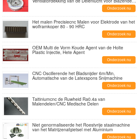
Ventilatordekking van de Delenlucht voor Blazende
Machine
Onderzoek nu
Het malen Precisiecnc Malen voor Elektrode van het
wolframkoper 80 - 90 HRC
Onderzoek nu
OEM Multi de Vorm Koude Agent van de Holte
Plastic Injectie, Hete Agent
Onderzoek nu
CNC Oscillerende het Bladsnijder 6m/Min,
Automatische van de Latexspons Snijmachine
Onderzoek nu
Taitiniumcnc de Ruwheid Ra0.4a van
Malendelen/CNC Medische Delen
Onderzoek nu
Niet genormaliseerde het Roestvrije staalmachine
van het Matrijzenafgietsel met Aluminium
Onderzoek nu