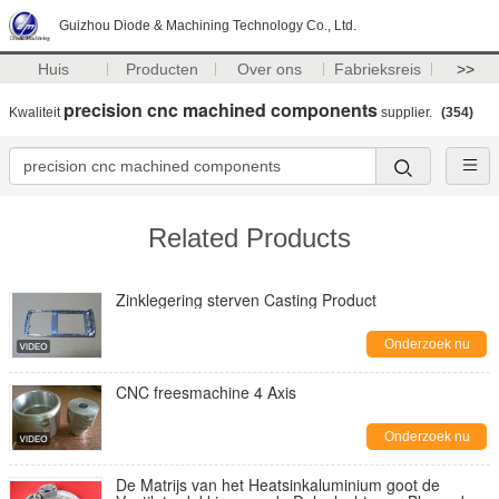
Guizhou Diode & Machining Technology Co., Ltd.
Huis
Producten
Over ons
Fabrieksreis
>>
precision cnc machined components
Kwaliteit
supplier.
(354)
Related Products
Zinklegering sterven Casting Product
Onderzoek nu
CNC freesmachine 4 Axis
Onderzoek nu
De Matrijs van het Heatsinkaluminium goot de