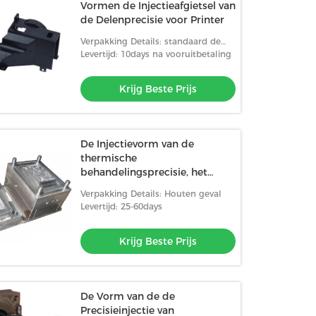
Vormen de Injectieafgietsel van
de Delenprecisie voor Printer
Verpakking Details: standaard de
uitvoerverpakking of volgens
Levertijd: 10days na vooruitbetaling
klantenvereisten
Krijg Beste Prijs
De Injectievorm van de
thermische
behandelingsprecisie, het
Plastic Injectie het Vormen
Verpakking Details: Houten geval
Maken
Levertijd: 25-60days
Krijg Beste Prijs
De Vorm van de de
Precisieinjectie van