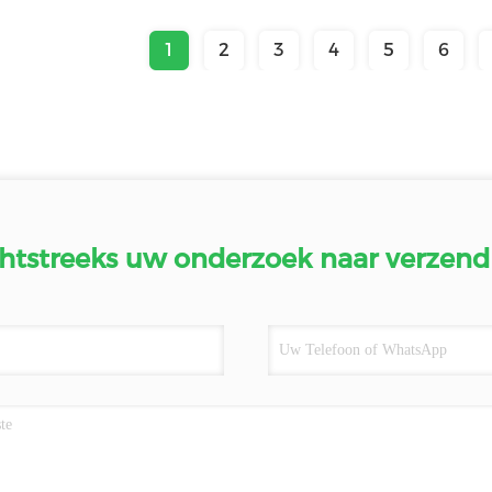
1
2
3
4
5
6
htstreeks uw onderzoek naar verzend