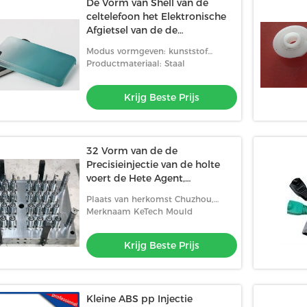
De Vorm van Shell van de
celtelefoon het Elektronische
Afgietsel van de de
Plastiekeninjectie van de
Modus vormgeven: kunststof
Productenvorm
spuitgiet
Productmateriaal: Staal
Krijg Beste Prijs
32 Vorm van de de
Precisieinjectie van de holte
voert de Hete Agent,
Naaldklephuisdier Vorm uit
Plaats van herkomst Chuzhou,
China
Merknaam KeTech Mould
Krijg Beste Prijs
Kleine ABS pp Injectie