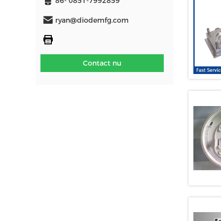
86- 0851-7992859
ryan@diodemfg.com
Contact nu