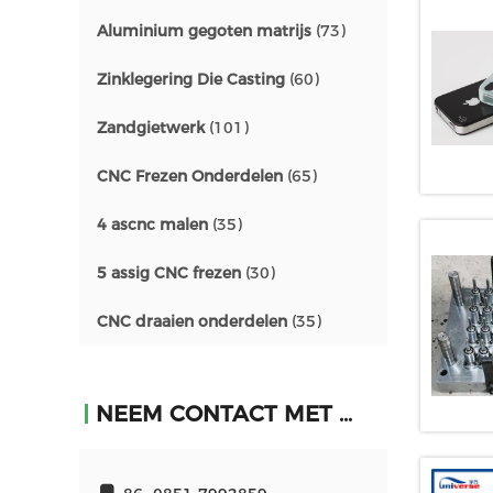
Aluminium gegoten matrijs
(73)
Zinklegering Die Casting
(60)
Zandgietwerk
(101)
CNC Frezen Onderdelen
(65)
4 ascnc malen
(35)
5 assig CNC frezen
(30)
CNC draaien onderdelen
(35)
NEEM CONTACT MET ONS OP