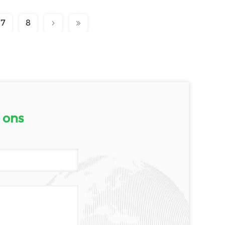
7
8
 ons