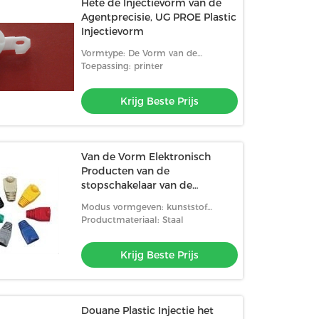
Hete de Injectievorm van de
Agentprecisie, UG PROE Plastic
Injectievorm
Vormtype: De Vorm van de
precisieinjectie
Toepassing: printer
Krijg Beste Prijs
Van de Vorm Elektronisch
Producten van de
stopschakelaar van de
Vormplastieken de
Modus vormgeven: kunststof
Injectieafgietsel
spuitgiet
Productmateriaal: Staal
Krijg Beste Prijs
Douane Plastic Injectie het