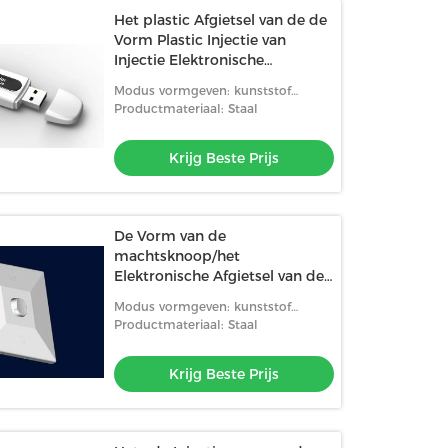
Het plastic Afgietsel van de de
Vorm Plastic Injectie van
Injectie Elektronische
Producten
Modus vormgeven: kunststof
spuitgiet
Productmateriaal: Staal
Krijg Beste Prijs
De Vorm van de
machtsknoop/het
Elektronische Afgietsel van de
de Vorm Plastic Injectie van de
Modus vormgeven: kunststof
Muurcontactdoos
spuitgiet
Productmateriaal: Staal
Krijg Beste Prijs